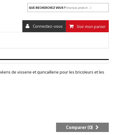
QUE RECHERCHEZ VOUS ?
(marque, produit...)
Connectez-vous
Voir mon panier
ens de visserie et quincaillerie pour les bricoleurs et les
Comparer (
0
)