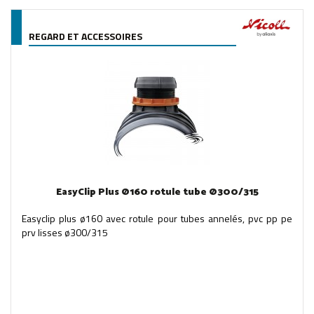
REGARD ET ACCESSOIRES
EasyClip Plus Ø160 rotule tube Ø300/315
Easyclip plus ø160 avec rotule pour tubes annelés, pvc pp pe
prv lisses ø300/315