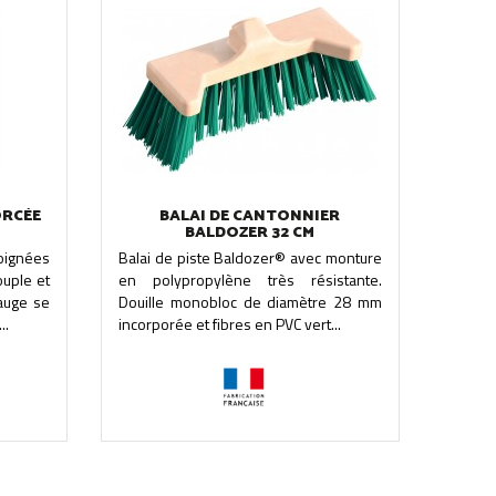
ORCÉE
BALAI DE CANTONNIER
BALDOZER 32 CM
oignées
Balai de piste Baldozer® avec monture
uple et
en polypropylène très résistante.
 auge se
Douille monobloc de diamètre 28 mm
..
incorporée et fibres en PVC vert...