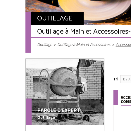
OUTILLAGE
Outillage à Main et Accessoires
Outillage
>
Outillage à Main et Accessoires
>
Accesso
Tri
De A 
ACCE
CON
PAROLE D'EXPERT
Outillage