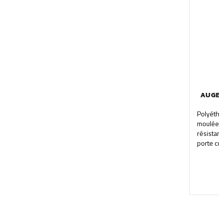
AUGE
Polyét
moulée
résista
porte c