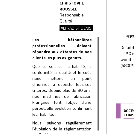
CHRISTOPHE
ROUSSEL
Responsable
Qualité
ALTRAD ST DENIS
492
Les bétonnières
professionnelles doivent
Detail 
répondre aux attentes de nos
- 150 
clients les plus exigeants.
wood w
(480050
Que ce soit sur la fiabilité, la
conformité, la qualité et le coût,
nous mettons un point
d’honneur à respecter tous ces
critères. Depuis plus de 30 ans,
nos machines de fabrication
Française font l’objet d’une
perpétuelle évolution confirmant
ACCE
leur fiabilité.
CON
Nous suivons régulièrement
l’évolution de la réglementation