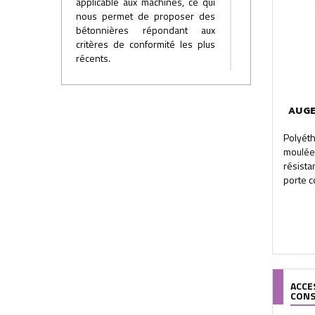
applicable aux machines, ce qui
nous permet de proposer des
bétonnières répondant aux
critères de conformité les plus
récents.
Le suivi de la qualité de nos
machines est réalisé
journellement par des contrôles
AUGE
inopinés sur la production.
Chaque machine fait l’objet d’une
Polyét
vingtaine de points de contrôle
moulée
donnant lieu à une notation.
résista
porte c
ACCE
CON