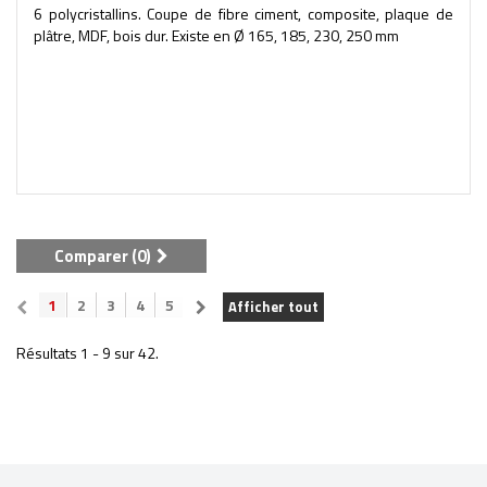
6 polycristallins. Coupe de fibre ciment, composite, plaque de
plâtre, MDF, bois dur. Existe en Ø 165, 185, 230, 250 mm
Comparer (
0
)
1
2
3
4
5
Afficher tout
Résultats 1 - 9 sur 42.