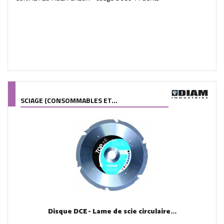
SCIAGE (CONSOMMABLES ET...
Disque DCE - Lame de scie circulaire...