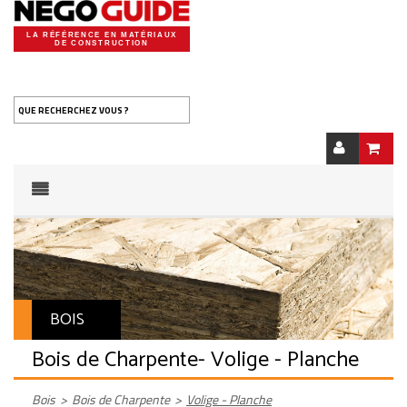
LA RÉFÉRENCE EN MATÉRIAUX
DE CONSTRUCTION
QUE RECHERCHEZ VOUS ?
BOIS
Bois de Charpente
- Volige - Planche
Bois
>
Bois de Charpente
>
Volige - Planche