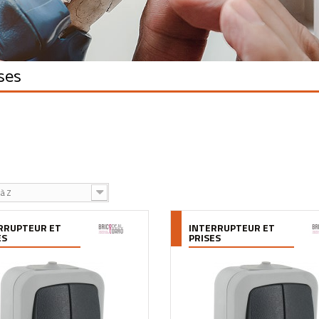
ises
à Z
RRUPTEUR ET
INTERRUPTEUR ET
ES
PRISES