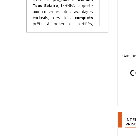
Tous Solaire
, TERREAL
apporte
aux couvreurs des avantages
exclusifs, des kits
complets
prêts à poser et certifiés,
une
application
pour réaliser
les devis,
une
assistance
chantiers, un
accompagnement
aux
démarches
administratives.
Gamme P
Devenez un acteur de la
transition énergétique
avec l'offre photovoltaïque
SOLTERRE
et le programme
Demain Tous Solaire
.
INTE
PRIS