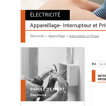
ÉLECTRICITÉ
Appareillage
- Interrupteur et Pr
Électricité
>
Appareillage
>
Interrupteur et Prises
Tri
De A 
INTE
PRIS
PAROLE D'EXPERT
Électricité