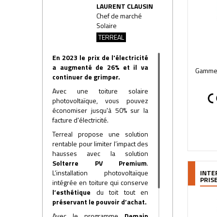
LAURENT CLAUSIN
Chef de marché
Solaire
TERREAL
En 2023 le prix de l'électricité
a augmenté de 26% et il va
Gamme P
continuer de grimper.
Avec une toiture solaire
photovoltaïque, vous pouvez
économiser jusqu'à 50% sur la
facture d'électricité.
Terreal propose une solution
rentable pour limiter l’impact des
hausses avec la solution
Solterre PV Premium
.
L’installation photovoltaïque
INTE
PRIS
intégrée en toiture qui conserve
l’esthétique
du toit tout en
préservant le pouvoir d’achat.
Avec le programme
Demain