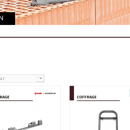
N
à Z
RAGE
COFFRAGE