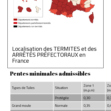
Localisation des TERMITES et des
ARRÊTÉS PRÉFECTORAUX en
France
Pentes minimales admissibles
Zone 1
Zo
Types de Tuiles
Situation
(m.p.m)
(m
Protégée
0,30
0,
Grand moule
Normale
0,35
0,