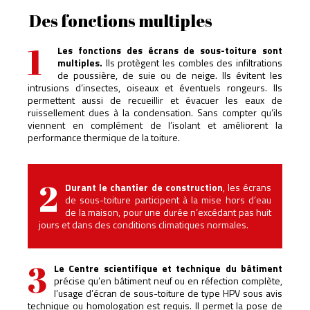
Des fonctions multiples
1
Les fonctions des écrans de sous-toiture sont
multiples.
Ils protègent les combles des infiltrations
de poussière, de suie ou de neige. Ils évitent les
intrusions d’insectes, oiseaux et éventuels rongeurs. Ils
permettent aussi de recueillir et évacuer les eaux de
ruissellement dues à la condensation. Sans compter qu’ils
viennent en complément de l’isolant et améliorent la
performance thermique de la toiture.
2
Durant le chantier de construction
, les écrans
de sous-toiture participent à la mise hors d’eau
de la maison, pour une durée n’excédant pas huit
jours et dans des conditions climatiques normales.
3
Le Centre scientifique et technique du bâtiment
précise qu’en bâtiment neuf ou en réfection complète,
l’usage d’écran de sous-toiture de type HPV sous avis
technique ou homologation est requis. Il permet la pose de