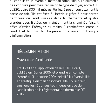
du conduit et un éventuel matériau combustible. Le diamètre
des conduits peut mesurer, selon le type de foyer, entre 180
et 230, voire 300 millimètres. Veillez à poser correctement la
sortie de toit. Elle est fixée à l’intérieur grâce à deux barres
perforées qui sont vissées dans la charpente et quatre
grandes tiges filetées qui maintiennent la cheminée faisant
office d’étrier. Prévoyez au moins 8 centimètres entre le
conduit et le bois de charpente pour éviter tout risque
d’inflammation.
RÉGLEMENTATION
Travaux de fumisterie
Il faut veiller à l’application de la NF DTU 24.1,
publiée en février 2006, et prendre en compte
l’Arrêté du 31 octobre 2005, relatif à la réversibilité
énergétique en maison individuelle (Loi sur l’air),
ainsi que les réponses techniques en vue de
l’application de la réglementation thermique RT
2012.