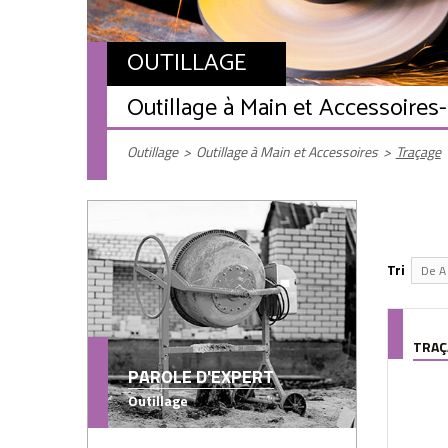
OUTILLAGE
Outillage à Main et Accessoires
Outillage
>
Outillage à Main et Accessoires
>
Traçage
Tri
De A 
TRAÇ
PAROLE D'EXPERT
Outillage