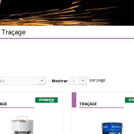
- Traçage
Montrer
à Z
7
AGE
TRAÇAGE