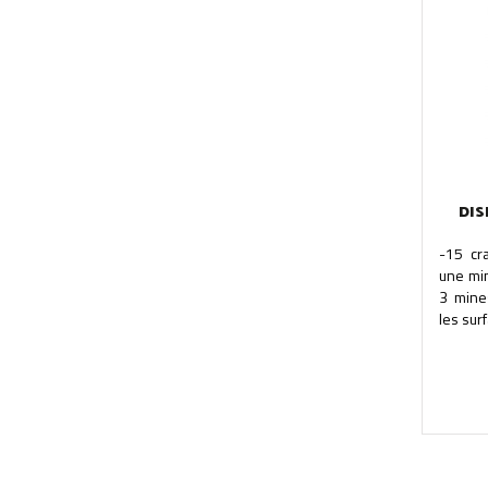
DIS
-15 cr
une min
3 mine
les surf