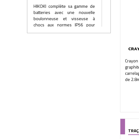
HIKOKI complète sa gamme de
batteries avec une nouvelle
boulonneuse et visseuse à
chocs aux normes IP56 pour
mieux répondre aux utilisations
extérieures et extrêmes, une
gamme complète d'éclairage
CRA
autonome compatible avec les
batteries Hikoki; une évolution
Crayon 
perpétuelle du parc perforateur
graphi
18V et 36V
carrela
de 2.8m
TRAÇ