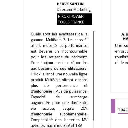
HERVÉ SANTIN
Directeur Marketing
HIKOKI POWER
TOOLS FRANCE
Quels sont les avantages de la
A.
MA
gamme MultiVolt ? Le sans-fil
alliant mobilité et performance
Une sol
est devenu un incontournable
en œuvr
pour les artisans du bâtiment.
routiè
Pour toujours mieux répondre
et de ne
aux besoins de ses utilisateurs,
Hikoki a lancé une nouvelle ligne
produit MultiVolt offrant encore
plus de performance et
d’autonomie : Plus de puissance,
Capacité de surcharge
augmentée pour une durée de
vie accrue, Jusqu’à 20%
TRAÇ
d’autonomie supplémentaire,
Compatibilité des batteries MV
avec les machines 36V et 18V.