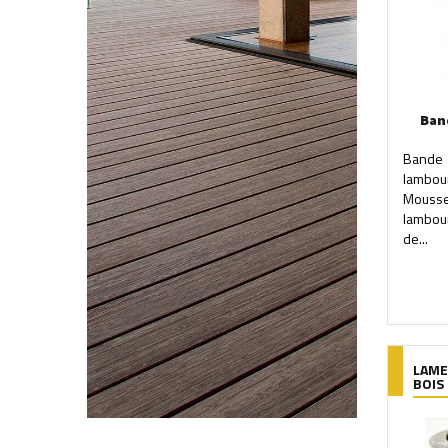
Ban
Bande 
lambo
Mousse 
lambou
de...
LAME
BOIS 