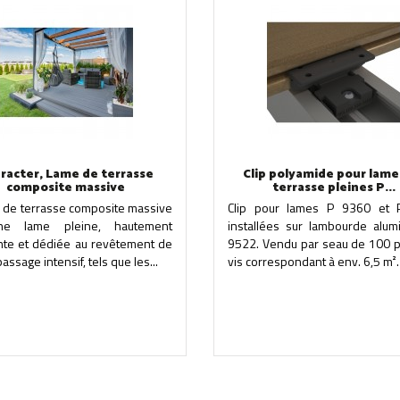
racter, Lame de terrasse
Clip polyamide pour lame
composite massive
terrasse pleines P...
e de terrasse composite massive
Clip pour lames P 9360 et
ne lame pleine, hautement
installées sur lambourde alum
ante et dédiée au revêtement de
9522. Vendu par seau de 100 p
passage intensif, tels que les...
vis correspondant à env. 6,5 m².