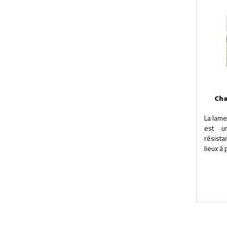
Cha
La lam
est u
résist
lieux à 