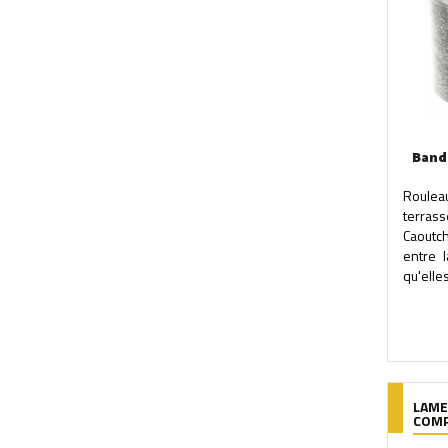
Bande
Roulea
terra
Caoutc
entre 
qu'elles
LAME
COMP