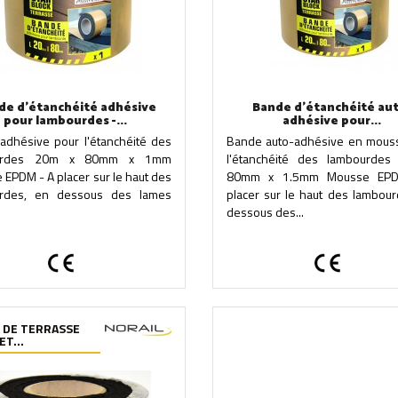
de d'étanchéité adhésive
Bande d'étanchéité au
pour lambourdes -...
adhésive pour...
adhésive pour l'étanchéité des
Bande auto-adhésive en mous
urdes 20m x 80mm x 1mm
l'étanchéité des lambourde
EPDM - A placer sur le haut des
80mm x 1.5mm Mousse EP
rdes, en dessous des lames
placer sur le haut des lambour
dessous des...
 DE TERRASSE
ET...