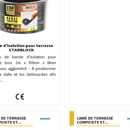
 d'isolation pour terrasse
STARBLOCK
u de bande d'isolation pour
sse bois 2m x 90mm x 8mm
houc aggloméré - A positionner
la dalle et les lambourdes afin
...
 DE TERRASSE
LAME DE TERRASSE
OSITE ET...
COMPOSITE ET...