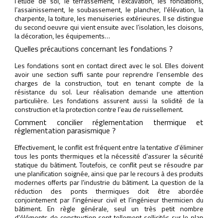
l'étude de sol, le terrassement, l'excavation, les fondations,
l’assainissement, le soubassement, le plancher, l'élévation, la
charpente, la toiture, les menuiseries extérieures. Il se distingue
du second oeuvre qui vient ensuite avec l’isolation, les cloisons,
la décoration, les équipements…
Quelles précautions concernant les fondations ?
Les fondations sont en contact direct avec le sol. Elles doivent
avoir une section suffi sante pour reprendre l’ensemble des
charges de la construction, tout en tenant compte de la
résistance du sol. Leur réalisation demande une attention
particulière. Les fondations assurent aussi la solidité de la
construction et la protection contre l’eau de ruissellement.
Comment concilier réglementation thermique et
réglementation parasismique ?
Effectivement, le conflit est fréquent entre la tentative d'éliminer
tous les ponts thermiques et la nécessité d'assurer la sécurité
statique du bâtiment. Toutefois, ce conflit peut se résoudre par
une planification soignée, ainsi que par le recours à des produits
modernes offerts par l'industrie du bâtiment. La question de la
réduction des ponts thermiques doit être abordée
conjointement par l'ingénieur civil et l’ingénieur thermicien du
bâtiment. En règle générale, seul un très petit nombre
d'éléments de construction sont tellement sollicités sur le plan