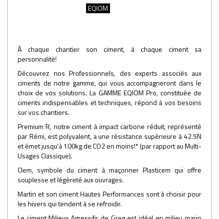
EQIOM
À chaque chantier son ciment, à chaque ciment sa
personnalité!
Découvrez nos Professionnels, des experts associés aux
ciments de notre gamme, qui vous accompagneront dans le
choix de vos solutions. La GAMME EQIOM Pro, constituée de
ciments indispensables et techniques, répond à vos besoins
sur vos chantiers.
Premium R, notre ciment à impact carbone réduit, représenté
par Rémi, est polyvalent, a une résistance supérieure à 42.5N
et émet jusqu'à 100kg de CO2 en moins!* (par rapport au Multi-
Usages Classique).
Clem, symbole du ciment à maçonner Plasticem qui offre
souplesse et légèreté aux ouvrages.
Martin et son ciment Hautes Performances sont à choisir pour
les hivers qui tendent à se refroidir.
Le ciment Milieux Agressifs de Greg est idéal en milieu marin