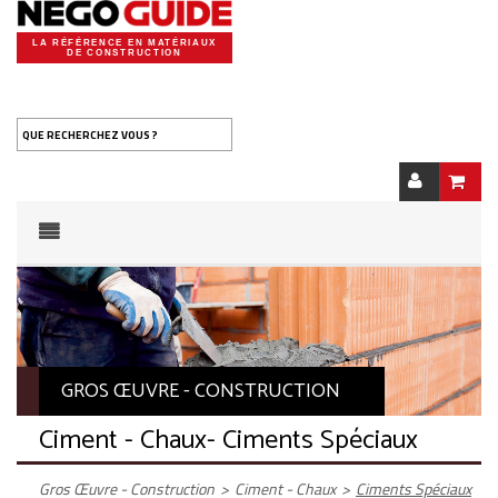
LA RÉFÉRENCE EN MATÉRIAUX
DE CONSTRUCTION
QUE RECHERCHEZ VOUS ?
GROS ŒUVRE - CONSTRUCTION
Ciment - Chaux
- Ciments Spéciaux
Gros Œuvre - Construction
>
Ciment - Chaux
>
Ciments Spéciaux