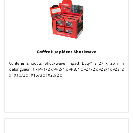
Coffret 32 pièces Shockwave
Contenu Embouts Shockwave Impact Duty™ : 27 x 25 mm
delongueur : 1 x PH1/2 x PH2/1 x PH3, 1 x PZ1/2 x PZ2/1x PZ3, 2
x TX10/2 x TX15/3 x TX20/2 x...