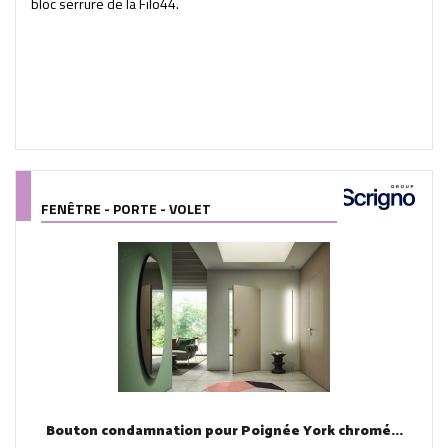
bloc serrure de la Filo44.
FENÊTRE - PORTE - VOLET
Bouton condamnation pour Poignée York chromé...