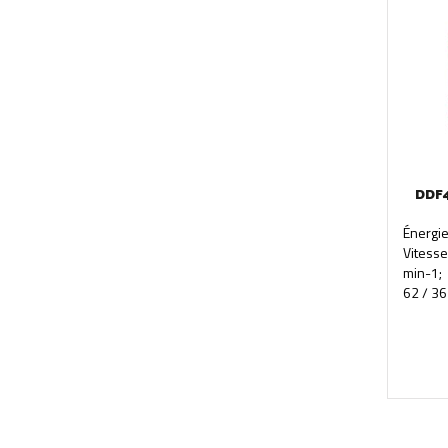
DDF4
Énergi
Vitess
min-1; 
62 / 36