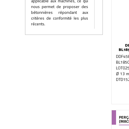
applicable aux machines, ce qui
nous permet de proposer des
bétonnières répondant aux
critères de conformité les plus
récents.
Le suivi de la qualité de nos
machines est réalisé
journellement par des contrôles
D
inopinés sur la production.
BL18
Chaque machine fait l’objet d’une
DDF45
vingtaine de points de contrôle
BL185
donnant lieu à une notation.
LOT025
Ø 13 m
DTD152
PERÇ
(MAC