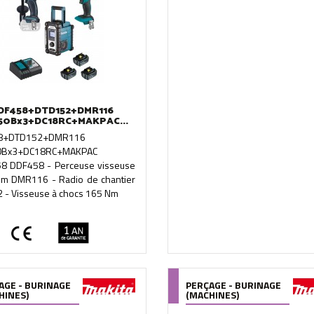
DF458+DTD152+DMR116
50Bx3+DC18RC+MAKPAC...
8+DTD152+DMR116
0Bx3+DC18RC+MAKPAC
8 DDF458 - Perceuse visseuse
m DMR116 - Radio de chantier
 - Visseuse à chocs 165 Nm
AGE - BURINAGE
PERÇAGE - BURINAGE
HINES)
(MACHINES)