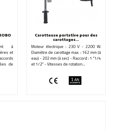
 ROBO
Carotteuse portative pour des
carottages...
ment à
Moteur électrique : 230 V - 2200 W.
ères et
Diamètre de carottage max. : 162 mm (à
accords
eau) - 202 mm (à sec) - Raccord : 1 "1/4
pées de
et 1/2" - Vitesses de rotation...