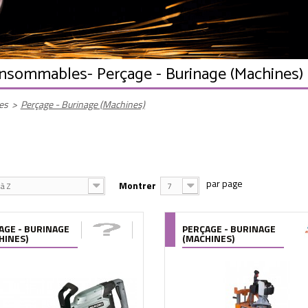
Consommables
- Perçage - Burinage (Machines)
es
>
Perçage - Burinage (Machines)
Montrer
à Z
7
AGE - BURINAGE
PERÇAGE - BURINAGE
HINES)
(MACHINES)