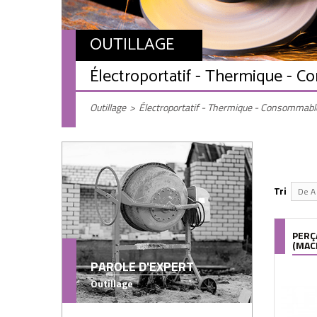
OUTILLAGE
Électroportatif - Thermique - 
Outillage
>
Électroportatif - Thermique - Consommabl
Tri
De A 
PERÇ
(MAC
PAROLE D'EXPERT
Outillage