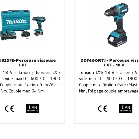
82SFE-Perceuse visseuse
DDF490RTJ - Perceuse viss
LXT
LXT - 18 V...
e 18 V - Li-ion ; Tension LXT;
Tension LXT; 18 V - Li-ion ; V
e à vide max 0 - 600 / 0 - 1900
vide max 0 - 500 / 0 - 1900 
Couple max. fixation franc/élast
Couple max. fixation franc/élast
 Nm; Couple max. 64 Nm;...
Nm ; Réglage couple embrayage.