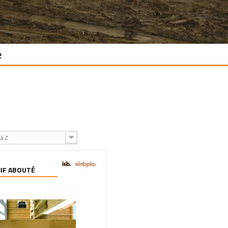
é
à Z
IF ABOUTÉ