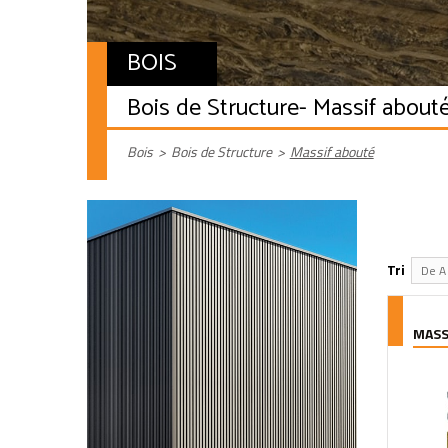
BOIS
Bois de Structure
- Massif about
Bois
>
Bois de Structure
>
Massif abouté
Tri
De A 
MASS