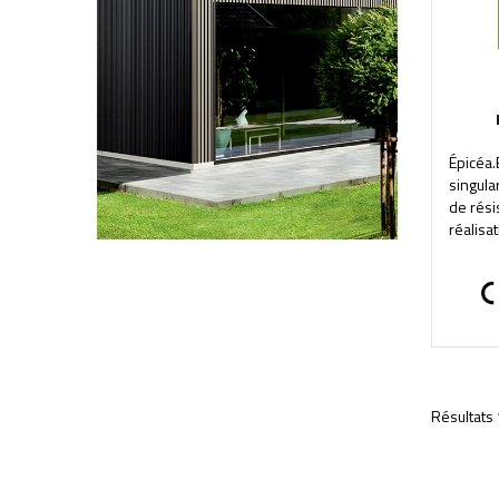
Épicéa
singula
de rési
réalisa
Résultats 