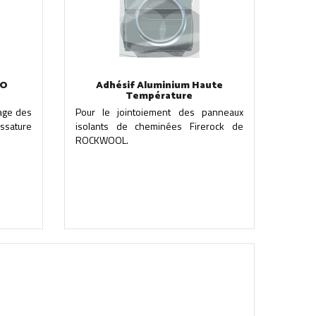
NO
Adhésif Aluminium Haute
Température
age des
Pour le jointoiement des panneaux
ossature
isolants de cheminées Firerock de
ROCKWOOL.