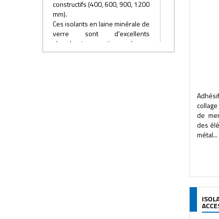
constructifs (400, 600, 900, 1200
mm).
Ces isolants en laine minérale de
verre sont d'excellents
absorbants acoustiques de par
leur structure fibreuse ouverte.
Associés à des plaques de
plâtre, ils permettent d'obtenir
de hautes performances
d'affaiblissement acoustique,
Adhési
réduisant par exemple un bruit
collag
de 80 à 43 dB dans le cas de
de mem
cloison 72/48.
des él
métal...
ISOL
ACCE