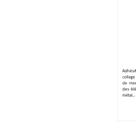
Adhési
collag
de mem
des él
métal...