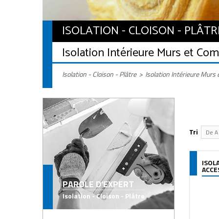
ISOLATION - CLOISON - PLÂTR
Isolation Intérieure Murs et Co
Isolation - Cloison - Plâtre
>
Isolation Intérieure Murs
Tri
De A 
ISOL
ACCE
PAROLE D'EXPERT
Isolation - Cloison - Plâtre