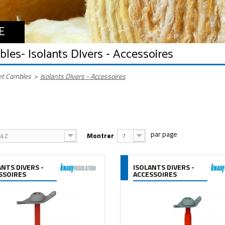
E
mbles
- Isolants DIvers - Accessoires
 et Combles
>
Isolants DIvers - Accessoires
Montrer
à Z
7
ANTS DIVERS -
ISOLANTS DIVERS -
SSOIRES
ACCESSOIRES