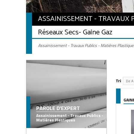
ASSAINISSEMENT - TRAVAUX P
Réseaux Secs
- Gaine Gaz
Assainissement - Travaux Publics - Matières Plastique
Tri
De A 
GAIN
PAROLE D'EXPERT
Assainissement - Travaux Publics -
Matières Plastiques