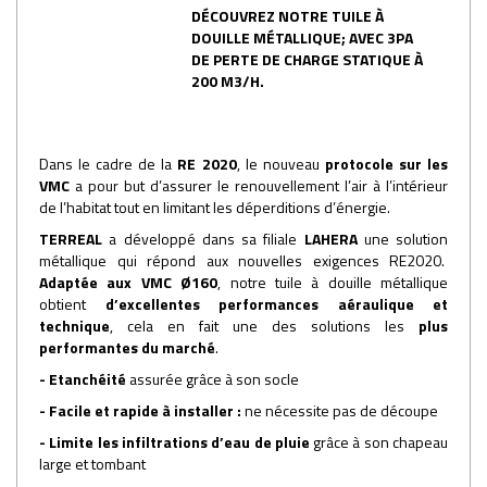
DÉCOUVREZ NOTRE TUILE À
DOUILLE MÉTALLIQUE; AVEC 3PA
DE PERTE DE CHARGE STATIQUE À
200 M3/H.
Dans le cadre de la
RE 2020
, le nouveau
protocole sur les
VMC
a pour but d’assurer le renouvellement l’air à l’intérieur
de l’habitat tout en limitant les déperditions d’énergie.
TERREAL
a développé dans sa filiale
LAHERA
une solution
métallique qui répond aux nouvelles exigences RE2020.
Adaptée aux VMC Ø160
, notre tuile à douille métallique
obtient
d’excellentes performances aéraulique et
technique
, cela en fait une des solutions les
plus
performantes du marché
.
- Etanchéité
assurée grâce à son socle
- Facile et rapide à installer :
ne nécessite pas de découpe
- Limite les infiltrations d’eau de pluie
grâce à son chapeau
large et tombant