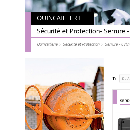
QUINCAILLERIE
Sécurité et Protection
- Serrure -
Quincaillerie
>
Sécurité et Protection
>
Serrure - Cylin
Tri
De A 
SERR