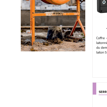
Coffre
laitonn
du demi
laiton 5
SERR