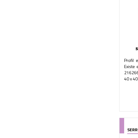
5
Profil
Existe 
216266
40 x 40
SERR