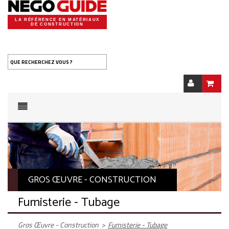
LA RÉFÉRENCE EN MATÉRIAUX
DE CONSTRUCTION
QUE RECHERCHEZ VOUS ?
GROS ŒUVRE - CONSTRUCTION
Fumisterie - Tubage
Gros Œuvre - Construction
>
Fumisterie - Tubage