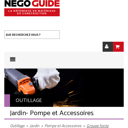
LA RÉFÉRENCE EN MATÉRIAUX
DE CONSTRUCTION
QUE RECHERCHEZ VOUS ?
OUTILLAGE
Jardin
- Pompe et Accessoires
Outillage
>
Jardin
>
Pompe et Accessoires
>
Groupe fonte